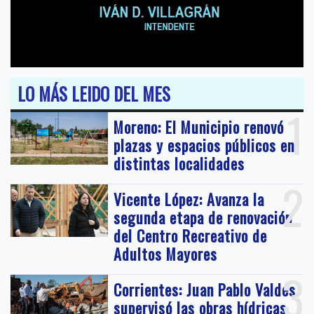
LO MÁS LEIDO DEL MES
1
Moreno: El Municipio renovó
plazas y espacios públicos en
distintas localidades
2
Vicente López: Avanza la
segunda etapa de renovación
del Centro Recreativo de
Adultos Mayores
3
Corrientes: Juan Pablo Valdés
supervisó las obras hídricas