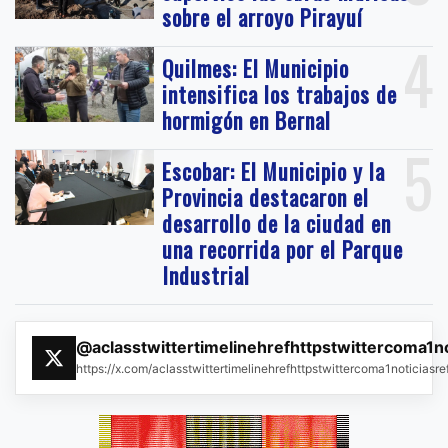
sobre el arroyo Pirayuí
4
Quilmes: El Municipio
intensifica los trabajos de
hormigón en Bernal
5
Escobar: El Municipio y la
Provincia destacaron el
desarrollo de la ciudad en
una recorrida por el Parque
Industrial
@aclasstwittertimelinehrefhttpstwittercoma1n
https://x.com/aclasstwittertimelinehrefhttpstwittercoma1noticias