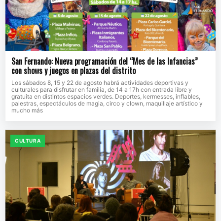
San Fernando: Nueva programación del “Mes de las Infancias”
con shows y juegos en plazas del distrito
Los sábados 8, 15 y 22 de agosto habrá actividades deportivas y
culturales para disfrutar en familia, de 14 a 17h con entrada libre y
gratuita en distintos espacios verdes. Deportes, kermesses, inflables,
palestras, espectáculos de magia, circo y clown, maquillaje artístico y
mucho más
CULTURA