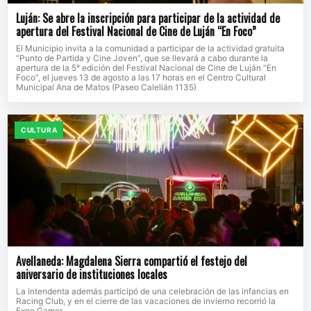
Luján: Se abre la inscripción para participar de la actividad de
apertura del Festival Nacional de Cine de Luján “En Foco”
El Municipio invita a la comunidad a participar de la actividad gratuita
“Punto de Partida y Cine Joven”, que se llevará a cabo durante la
apertura de la 5° edición del Festival Nacional de Cine de Luján “En
Foco”, el jueves 13 de agosto a las 17 horas en el Centro Cultural
Municipal Ana de Matos (Paseo Calelián 1135)
CULTURA
Avellaneda: Magdalena Sierra compartió el festejo del
aniversario de instituciones locales
La intendenta además participó de una celebración de las infancias en
Racing Club, y en el cierre de las vacaciones de invierno recorrió la
Expo Gamer