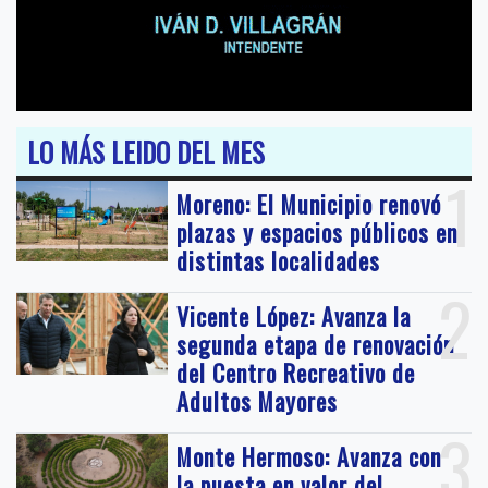
LO MÁS LEIDO DEL MES
1
Moreno: El Municipio renovó
plazas y espacios públicos en
distintas localidades
2
Vicente López: Avanza la
segunda etapa de renovación
del Centro Recreativo de
Adultos Mayores
3
Monte Hermoso: Avanza con
la puesta en valor del