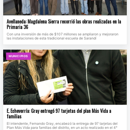
Avellaneda: Magdalena Sierra recorrió las obras realizadas en la
Primaria 36
Con una inversión de más de $107 millones se ampliaron y mejoraron
las instalaciones de esta tradicional escuela de Sarandí
MUNICIPIOS
E. Echeverría: Gray entregó 97 tarjetas del plan Más Vida a
familias
El intendente, Fernando Gray, encabezó la entrega de 97 tarjetas del
Plan Más Vida para familias del distrito, en un acto realizado en el 4°