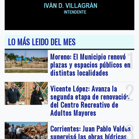
LO MÁS LEIDO DEL MES
1
Moreno: El Municipio renovó
plazas y espacios públicos en
distintas localidades
2
Vicente López: Avanza la
segunda etapa de renovación
del Centro Recreativo de
Adultos Mayores
3
Corrientes: Juan Pablo Valdés
supervisó las obras hídricas