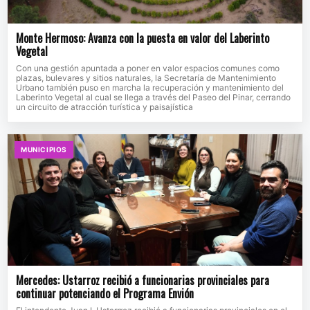
Monte Hermoso: Avanza con la puesta en valor del Laberinto
Vegetal
Con una gestión apuntada a poner en valor espacios comunes como
plazas, bulevares y sitios naturales, la Secretaría de Mantenimiento
Urbano también puso en marcha la recuperación y mantenimiento del
Laberinto Vegetal al cual se llega a través del Paseo del Pinar, cerrando
un circuito de atracción turística y paisajística
MUNICIPIOS
Mercedes: Ustarroz recibió a funcionarias provinciales para
continuar potenciando el Programa Envión