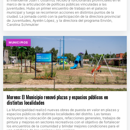
El intendente Juan I. Ustarrroz recibió a funcionarias provinciales en el
marco de la articulación de políticas públicas vinculadas a las
juventudes. Hubo un primer encuentro de trabajo en el palacio
municipal y luego se recorrieron acciones en distintos puntos de la
ciudad. La jornada contó con la participación de la directora provincial
de Juventudes, Ayelén López, y la directora del programa Envión,
Carolina Schmukler
MUNICIPIOS
Moreno: El Municipio renovó plazas y espacios públicos en
distintas localidades
La Municipalidad realizó nuevas obras de puesta en valor en plazas y
espacios públicos de distintas localidades del distrito. Las tareas
incluyeron la colocación de juegos, refacciones generales, trabajos de
pintura y mejoras en sectores recreativos con el objetivo de fortalecer
los encuentros de la comunidad y brindar mejores condiciones para el