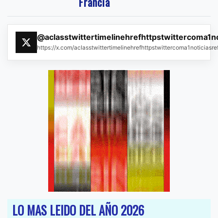
Francia
@aclasstwittertimelinehrefhttpstwittercoma1n
https://x.com/aclasstwittertimelinehrefhttpstwittercoma1noticias
LO MAS LEIDO DEL AÑO 2026