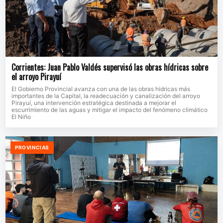
Corrientes: Juan Pablo Valdés supervisó las obras hídricas sobre
el arroyo Pirayuí
El Gobierno Provincial avanza con una de las obras hídricas más
importantes de la Capital, la readecuación y canalización del arroyo
Pirayuí, una intervención estratégica destinada a mejorar el
escurrimiento de las aguas y mitigar el impacto del fenómeno climático
El Niño
PROVINCIAS