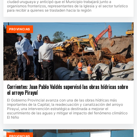
ciudad uruguaya y anticipó que el Municipio trabajará junto a
organismos fronterizos, representantes de la Iglesia y el sector turístico
para recibir a quienes se trasladen hacia la región
PROVINCIAS
Corrientes: Juan Pablo Valdés supervisó las obras hídricas sobre
el arroyo Pirayuí
El Gobierno Provincial avanza con una de las obras hídricas más
importantes de la Capital, la readecuación y canalización del arroyo
Pirayuí, una intervención estratégica destinada a mejorar el
escurrimiento de las aguas y mitigar el impacto del fenómeno climático
El Niño
PROVINCIAS