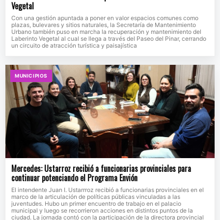
Vegetal
Con una gestión apuntada a poner en valor espacios comunes como
plazas, bulevares y sitios naturales, la Secretaría de Mantenimiento
Urbano también puso en marcha la recuperación y mantenimiento del
Laberinto Vegetal al cual se llega a través del Paseo del Pinar, cerrando
un circuito de atracción turística y paisajística
MUNICIPIOS
Mercedes: Ustarroz recibió a funcionarias provinciales para
continuar potenciando el Programa Envión
El intendente Juan I. Ustarrroz recibió a funcionarias provinciales en el
marco de la articulación de políticas públicas vinculadas a las
juventudes. Hubo un primer encuentro de trabajo en el palacio
municipal y luego se recorrieron acciones en distintos puntos de la
ciudad. La jornada contó con la participación de la directora provincial