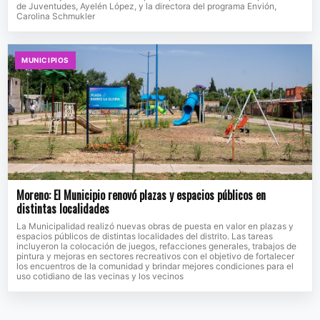
de Juventudes, Ayelén López, y la directora del programa Envión,
Carolina Schmukler
MUNICIPIOS
Moreno: El Municipio renovó plazas y espacios públicos en
distintas localidades
La Municipalidad realizó nuevas obras de puesta en valor en plazas y
espacios públicos de distintas localidades del distrito. Las tareas
incluyeron la colocación de juegos, refacciones generales, trabajos de
pintura y mejoras en sectores recreativos con el objetivo de fortalecer
los encuentros de la comunidad y brindar mejores condiciones para el
uso cotidiano de las vecinas y los vecinos