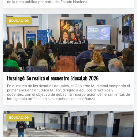
de la obra pública por parte del Estado Nacional
EDUCACIÒN
Ituzaingó: Se realizó el encuentro EducaLab 2026
En el marco de los desafíos actuales, el Gobierno Municipal compartió el
primer encuentro “Educa IA lab”, dirigido a equipos directivos y
docentes, con el objetivo de debatir la incorporación de herramientas de
inteligencia artificial en sus prácticas de enseñanza
EDUCACIÒN