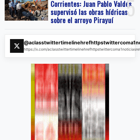
5
Corrientes: Juan Pablo Valdés
supervisó las obras hídricas
sobre el arroyo Pirayuí
@aclasstwittertimelinehrefhttpstwittercoma1n
https://x.com/aclasstwittertimelinehrefhttpstwittercoma1noticias