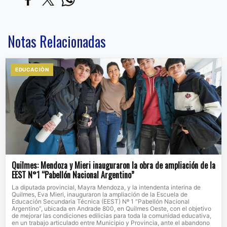
Notas Relacionadas
EDUCACIÒN
Quilmes: Mendoza y Mieri inauguraron la obra de ampliación de la
EEST N°1 “Pabellón Nacional Argentino”
La diputada provincial, Mayra Mendoza, y la intendenta interina de
Quilmes, Eva Mieri, inauguraron la ampliación de la Escuela de
Educación Secundaria Técnica (EEST) Nº 1 “Pabellón Nacional
Argentino”, ubicada en Andrade 800, en Quilmes Oeste, con el objetivo
de mejorar las condiciones edilicias para toda la comunidad educativa,
en un trabajo articulado entre Municipio y Provincia, ante el abandono