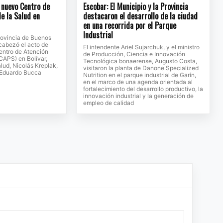
n nuevo Centro de
Escobar: El Municipio y la Provincia
e la Salud en
destacaron el desarrollo de la ciudad
en una recorrida por el Parque
Industrial
rovincia de Buenos
encabezó el acto de
El intendente Ariel Sujarchuk, y el ministro
entro de Atención
de Producción, Ciencia e Innovación
(CAPS) en Bolívar,
Tecnológica bonaerense, Augusto Costa,
alud, Nicolás Kreplak,
visitaron la planta de Danone Specialized
, Eduardo Bucca
Nutrition en el parque industrial de Garín,
en el marco de una agenda orientada al
fortalecimiento del desarrollo productivo, la
innovación industrial y la generación de
empleo de calidad