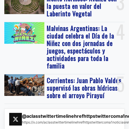
3
la puesta en valor del
Laberinto Vegetal
4
Malvinas Argentinas: La
ciudad celebra el Día de la
Niñez con dos jornadas de
juegos, espectáculos y
actividades para toda la
familia
5
Corrientes: Juan Pablo Valdés
supervisó las obras hídricas
sobre el arroyo Pirayuí
@aclasstwittertimelinehrefhttpstwittercoma1n
https://x.com/aclasstwittertimelinehrefhttpstwittercoma1noticias