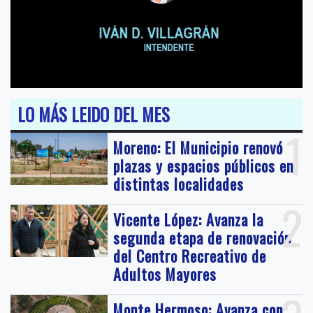
LO MÁS LEIDO DEL MES
1
Moreno: El Municipio renovó
plazas y espacios públicos en
distintas localidades
2
Vicente López: Avanza la
segunda etapa de renovación
del Centro Recreativo de
Adultos Mayores
Monte Hermoso: Avanza con