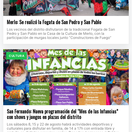
Merlo: Se realizó la Fogata de San Pedro y San Pablo
Los vecinos del distrito disfrutaron de la tradicional Fogata de San
Pedro y San Pablo en la Casa de la Cultura de Merlo, con la
participación de murgas locales junto “Constructores de Fuego”
CULTURA
San Fernando: Nueva programación del “Mes de las Infancias”
con shows y juegos en plazas del distrito
Los sábados 8, 15 y 22 de agosto habrá actividades deportivas y
culturales para disfrutar en familia, de 14 a 17h con entrada libre y