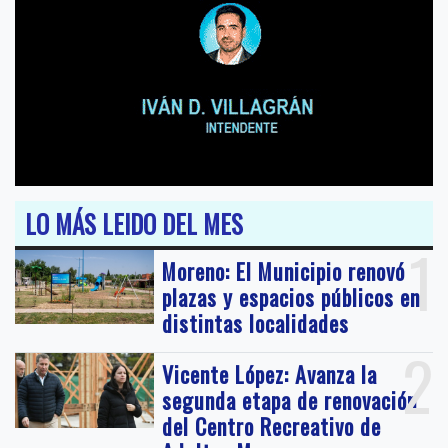
LO MÁS LEIDO DEL MES
1
Moreno: El Municipio renovó
plazas y espacios públicos en
distintas localidades
2
Vicente López: Avanza la
segunda etapa de renovación
del Centro Recreativo de