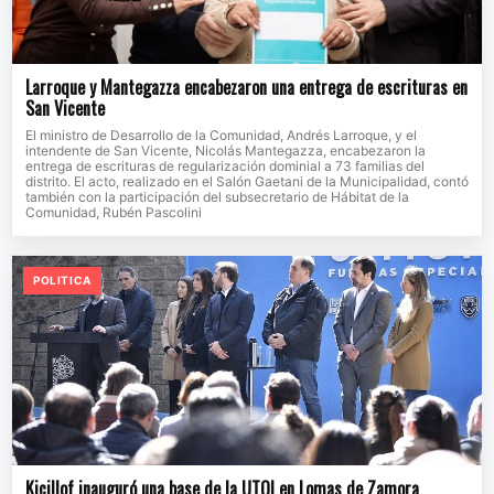
Larroque y Mantegazza encabezaron una entrega de escrituras en
San Vicente
El ministro de Desarrollo de la Comunidad, Andrés Larroque, y el
intendente de San Vicente, Nicolás Mantegazza, encabezaron la
entrega de escrituras de regularización dominial a 73 familias del
distrito. El acto, realizado en el Salón Gaetani de la Municipalidad, contó
también con la participación del subsecretario de Hábitat de la
Comunidad, Rubén Pascolini
POLITICA
Kicillof inauguró una base de la UTOI en Lomas de Zamora