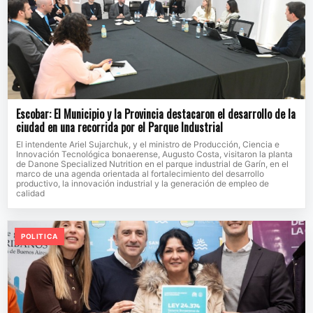
Escobar: El Municipio y la Provincia destacaron el desarrollo de la
ciudad en una recorrida por el Parque Industrial
El intendente Ariel Sujarchuk, y el ministro de Producción, Ciencia e
Innovación Tecnológica bonaerense, Augusto Costa, visitaron la planta
de Danone Specialized Nutrition en el parque industrial de Garín, en el
marco de una agenda orientada al fortalecimiento del desarrollo
productivo, la innovación industrial y la generación de empleo de
calidad
POLITICA