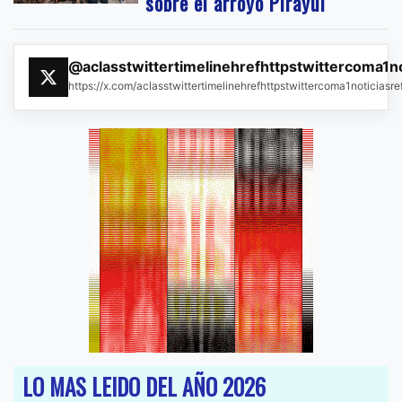
sobre el arroyo Pirayuí
@aclasstwittertimelinehrefhttpstwittercoma1n
https://x.com/aclasstwittertimelinehrefhttpstwittercoma1noticias
LO MAS LEIDO DEL AÑO 2026