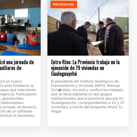
PROVINCIAS
lizó una jornada de
Entre Ríos: La Provincia trabaja en la
uxiliares de
ejecución de 79 viviendas en
Gualeguaychú
lizó un nuevo
El presidente del Instituto Autárquico de
n para fortalecer la
Planeamiento y Vivienda (IAPV), Manuel
uipos que intervienen
Sch�nhals, recorrió y verificó los trabajos
rgencia. Participaron
que se lleva adelante en dos grupos
, guardavidas,
habitacionales que la provincia ejecuta en
 colaboradores
Gualeguaychú, correspondientes a 42 y 37
a jornada, se destacó,
viviendas, a través del programa Ahora Tu
ción de un software
Hogar
timizar el monitoreo