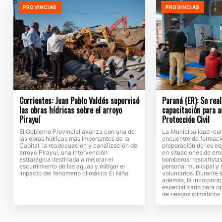
PROVINCIAS
PROVINCIAS
Corrientes: Juan Pablo Valdés supervisó
Paraná (ER): Se rea
las obras hídricas sobre el arroyo
capacitación para a
Pirayuí
Protección Civil
El Gobierno Provincial avanza con una de
La Municipalidad rea
las obras hídricas más importantes de la
encuentro de formació
Capital, la readecuación y canalización del
preparación de los eq
arroyo Pirayuí, una intervención
en situaciones de eme
estratégica destinada a mejorar el
bomberos, rescatistas
escurrimiento de las aguas y mitigar el
personal municipal y
impacto del fenómeno climático El Niño
voluntarios. Durante l
además, la incorpora
especializado para op
de riesgos climáticos