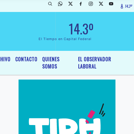
14.3º
arada de InterÃ©s General y Legislativo, por Ordenanza NÂº 6236/19 d
14.3º
El Tiempo en Capital Federal
HIVO
CONTACTO
QUIENES
EL OBSERVADOR
SOMOS
LABORAL