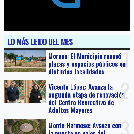
LO MÁS LEIDO DEL MES
1
Moreno: El Municipio renovó
plazas y espacios públicos en
distintas localidades
2
Vicente López: Avanza la
segunda etapa de renovación
del Centro Recreativo de
Adultos Mayores
3
Monte Hermoso: Avanza con
la puesta en valor del