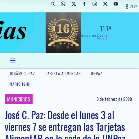
11.7º
11.7º
El Tiempo en Capital
Federal
JOSÃ© C. PAZ
TARJETA ALIMENTAR
UNPAZ
MARIO ISHII
MUNICIPIOS
3 de febrero de 2020
José C. Paz: Desde el lunes 3 al
viernes 7 se entregan las Tarjetas
AlimentAR en la sede de la UNPaz