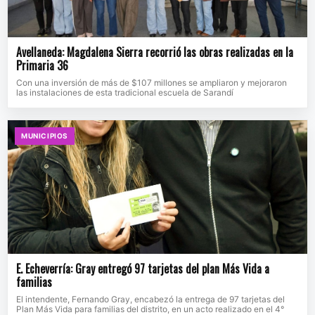
Avellaneda: Magdalena Sierra recorrió las obras realizadas en la
Primaria 36
Con una inversión de más de $107 millones se ampliaron y mejoraron
las instalaciones de esta tradicional escuela de Sarandí
MUNICIPIOS
E. Echeverría: Gray entregó 97 tarjetas del plan Más Vida a
familias
El intendente, Fernando Gray, encabezó la entrega de 97 tarjetas del
Plan Más Vida para familias del distrito, en un acto realizado en el 4°