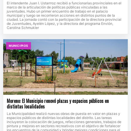
El intendente Juan I. Ustarrroz recibió a funcionarias provinciales en el
marco de la articulación de políticas públicas vinculadas a las
juventudes. Hubo un primer encuentro de trabajo en el palacio
municipal y luego se recorrieron acciones en distintos puntos de la
ciudad. La jornada contó con la participación de la directora provincial
de Juventudes, Ayelén López, y la directora del programa Envión,
Carolina Schmukler
MUNICIPIOS
Moreno: El Municipio renovó plazas y espacios públicos en
distintas localidades
La Municipalidad realizó nuevas obras de puesta en valor en plazas y
espacios públicos de distintas localidades del distrito. Las tareas
incluyeron la colocación de juegos, refacciones generales, trabajos de
pintura y mejoras en sectores recreativos con el objetivo de fortalecer
los encuentros de la comunidad y brindar mejores condiciones para el