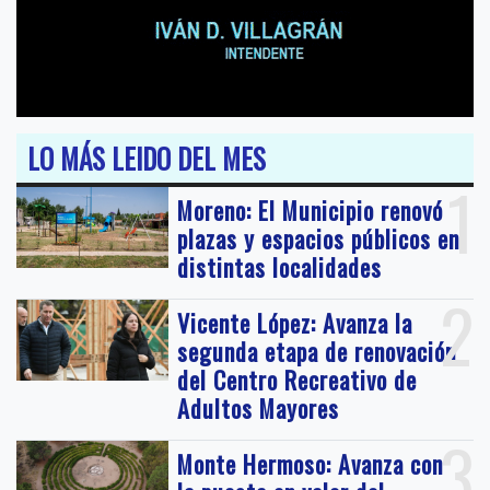
LO MÁS LEIDO DEL MES
1
Moreno: El Municipio renovó
plazas y espacios públicos en
distintas localidades
2
Vicente López: Avanza la
segunda etapa de renovación
del Centro Recreativo de
Adultos Mayores
3
Monte Hermoso: Avanza con