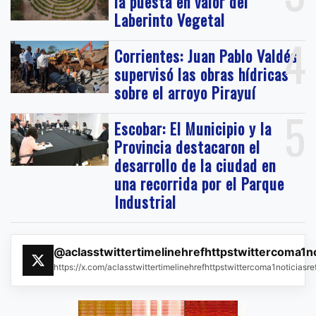
la puesta en valor del
Laberinto Vegetal
4
Corrientes: Juan Pablo Valdés
supervisó las obras hídricas
sobre el arroyo Pirayuí
5
Escobar: El Municipio y la
Provincia destacaron el
desarrollo de la ciudad en
una recorrida por el Parque
Industrial
@aclasstwittertimelinehrefhttpstwittercoma1n
https://x.com/aclasstwittertimelinehrefhttpstwittercoma1noticias