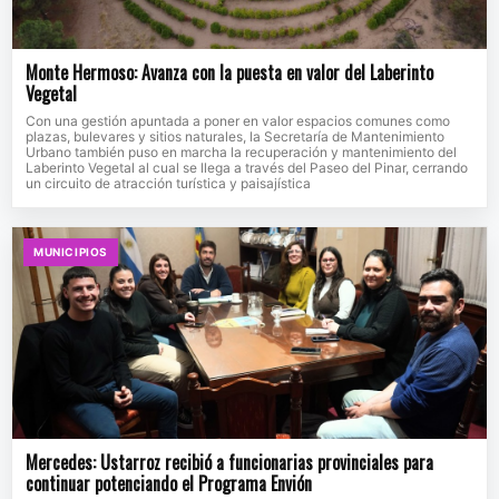
Monte Hermoso: Avanza con la puesta en valor del Laberinto
Vegetal
Con una gestión apuntada a poner en valor espacios comunes como
plazas, bulevares y sitios naturales, la Secretaría de Mantenimiento
Urbano también puso en marcha la recuperación y mantenimiento del
Laberinto Vegetal al cual se llega a través del Paseo del Pinar, cerrando
un circuito de atracción turística y paisajística
MUNICIPIOS
Mercedes: Ustarroz recibió a funcionarias provinciales para
continuar potenciando el Programa Envión