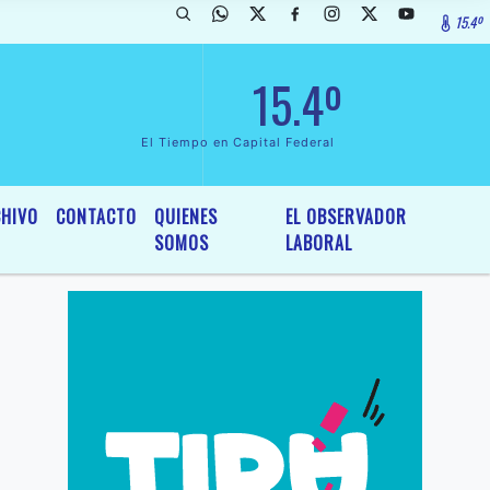
15.4º
larada de InterÃ©s General y Legislativo, por Ordenanza NÂº 6236/19 
15.4º
El Tiempo en Capital Federal
HIVO
CONTACTO
QUIENES
EL OBSERVADOR
SOMOS
LABORAL