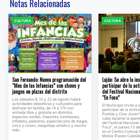
Notas Relacionadas
CULTURA
CULTURA
San Fernando: Nueva programación del
Luján: Se abre la in
“Mes de las Infancias” con shows y
participar de la ac
juegos en plazas del distrito
del Festival Naciona
“En Foco”
Los sábados 8, 15 y 22 de agosto habrá
actividades deportivas y culturales para
El Municipio invita a
disfrutar en familia, de 14 a 17h con
participar de la activ
entrada libre y gratuita en distintos
Partida y Cine Joven”
espacios verdes. Deportes, kermesses,
cabo durante la apert
inflables, palestras, espectáculos de magia,
del Festival Nacional
circo y clown, maquillaje artístico y mucho
Foco”, el jueves 13 de
más
en el Centro Cultural
Matos (Paseo Caleliá