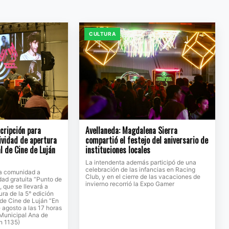
CULTURA
scripción para
Avellaneda: Magdalena Sierra
tividad de apertura
compartió el festejo del aniversario de
l de Cine de Luján
instituciones locales
La intendenta además participó de una
celebración de las infancias en Racing
 la comunidad a
Club, y en el cierre de las vacaciones de
idad gratuita “Punto de
invierno recorrió la Expo Gamer
, que se llevará a
ura de la 5° edición
 de Cine de Luján “En
 agosto a las 17 horas
 Municipal Ana de
n 1135)