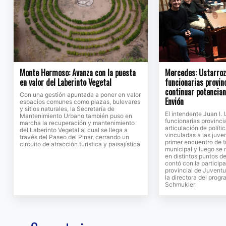
Monte Hermoso: Avanza con la puesta
Mercedes: Ustarroz 
en valor del Laberinto Vegetal
funcionarias provin
continuar potencia
Con una gestión apuntada a poner en valor
Envión
espacios comunes como plazas, bulevares
y sitios naturales, la Secretaría de
El intendente Juan I. 
Mantenimiento Urbano también puso en
funcionarias provinci
marcha la recuperación y mantenimiento
articulación de políti
del Laberinto Vegetal al cual se llega a
vinculadas a las juv
través del Paseo del Pinar, cerrando un
primer encuentro de t
circuito de atracción turística y paisajística
municipal y luego se 
en distintos puntos de
contó con la participa
provincial de Juventu
la directora del prog
Schmukler