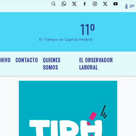
11º
arada de InterÃ©s General y Legislativo, por Ordenanza NÂº 6236/19 
11º
El Tiempo en Capital Federal
HIVO
CONTACTO
QUIENES
EL OBSERVADOR
SOMOS
LABORAL