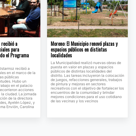
recibió a
Moreno: El Municipio renovó plazas y
ciales para
espacios públicos en distintas
ndo el Programa
localidades
La Municipalidad realizó nuevas obras de
puesta en valor en plazas y espacios
Ustarrroz recibió a
públicos de distintas localidades del
ales en el marco de la
distrito. Las tareas incluyeron la colocación
cas públicas
de juegos, refacciones generales, trabajos
entudes. Hubo un
de pintura y mejoras en sectores
rabajo en el palacio
recreativos con el objetivo de fortalecer los
recorrieron acciones
encuentros de la comunidad y brindar
 la ciudad. La jornada
mejores condiciones para el uso cotidiano
ción de la directora
de las vecinas y los vecinos
des, Ayelén López, y
rama Envión, Carolina