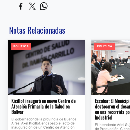
Notas Relacionadas
POLITICA
POLITICA
Kicillof inauguró un nuevo Centro de
Escobar: El Municipi
Atención Primaria de la Salud en
destacaron el desar
Bolívar
en una recorrida po
Industrial
El gobernador de la provincia de Buenos
Aires, Axel Kicillof, encabezó el acto de
El intendente Ariel Su
inauguración de un Centro de Atención
de Producción, Cienc