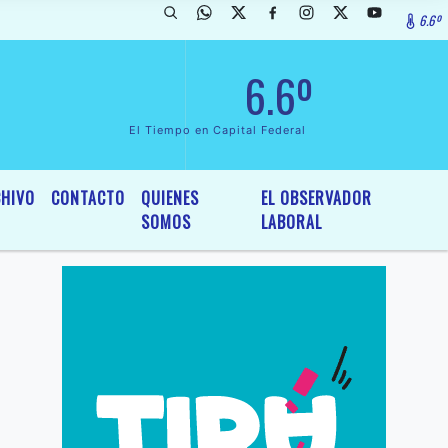
6.6º
arada de InterÃ©s General y Legislativo, por Ordenanza NÂº 6236/19 d
6.6º
El Tiempo en Capital Federal
HIVO
CONTACTO
QUIENES
EL OBSERVADOR
SOMOS
LABORAL