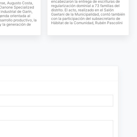
encabezaron la entrega de escrituras de
se, Augusto Costa,
regularización dominial a 73 familias del
e Danone Specialized
distrito. El acto, realizado en el Salón
 industrial de Garín,
Gaetani de la Municipalidad, contó también
genda orientada al
con la participación del subsecretario de
sarrollo productivo, la
Hábitat de la Comunidad, Rubén Pascolini
 y la generación de