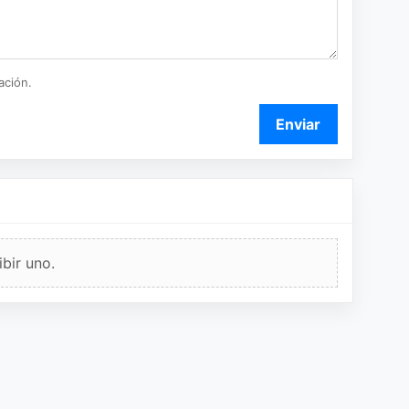
ación.
Enviar
bir uno.