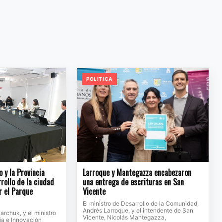
POLITICA
o y la Provincia
Larroque y Mantegazza encabezaron
rollo de la ciudad
una entrega de escrituras en San
r el Parque
Vicente
El ministro de Desarrollo de la Comunidad,
Andrés Larroque, y el intendente de San
jarchuk, y el ministro
Vicente, Nicolás Mantegazza,
ia e Innovación