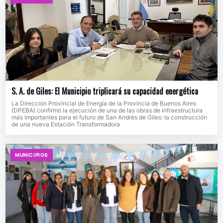
S. A. de Giles: El Municipio triplicará su capacidad energética
La Dirección Provincial de Energía de la Provincia de Buenos Aires
(DPEBA) confirmó la ejecución de una de las obras de infraestructura
más importantes para el futuro de San Andrés de Giles: la construcción
de una nueva Estación Transformadora
MUNICIPIOS