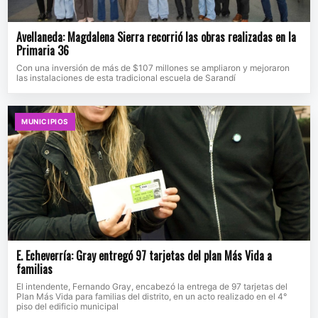
Avellaneda: Magdalena Sierra recorrió las obras realizadas en la
Primaria 36
Con una inversión de más de $107 millones se ampliaron y mejoraron
las instalaciones de esta tradicional escuela de Sarandí
MUNICIPIOS
E. Echeverría: Gray entregó 97 tarjetas del plan Más Vida a
familias
El intendente, Fernando Gray, encabezó la entrega de 97 tarjetas del
Plan Más Vida para familias del distrito, en un acto realizado en el 4°
piso del edificio municipal