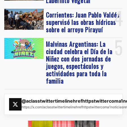
Laberinto Vegetal
4
Corrientes: Juan Pablo Valdés
supervisó las obras hídricas
sobre el arroyo Pirayuí
5
Malvinas Argentinas: La
ciudad celebra el Día de la
Niñez con dos jornadas de
juegos, espectáculos y
actividades para toda la
familia
@aclasstwittertimelinehrefhttpstwittercoma1n
https://x.com/aclasstwittertimelinehrefhttpstwittercoma1noticias