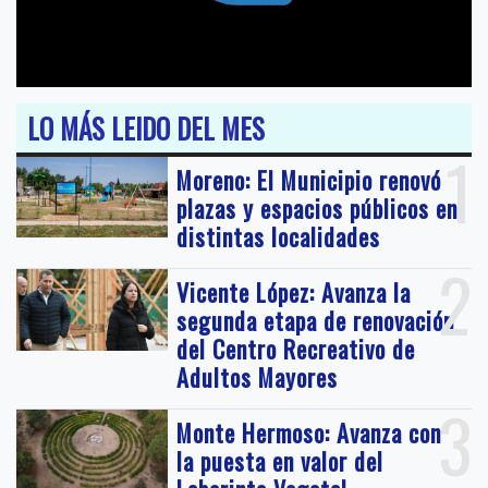
LO MÁS LEIDO DEL MES
1
Moreno: El Municipio renovó
plazas y espacios públicos en
distintas localidades
2
Vicente López: Avanza la
segunda etapa de renovación
del Centro Recreativo de
Adultos Mayores
3
Monte Hermoso: Avanza con
la puesta en valor del