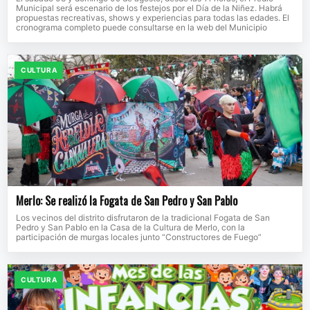
Municipal será escenario de los festejos por el Día de la Niñez. Habrá
propuestas recreativas, shows y experiencias para todas las edades. El
cronograma completo puede consultarse en la web del Municipio
CULTURA
Merlo: Se realizó la Fogata de San Pedro y San Pablo
Los vecinos del distrito disfrutaron de la tradicional Fogata de San
Pedro y San Pablo en la Casa de la Cultura de Merlo, con la
participación de murgas locales junto “Constructores de Fuego”
CULTURA