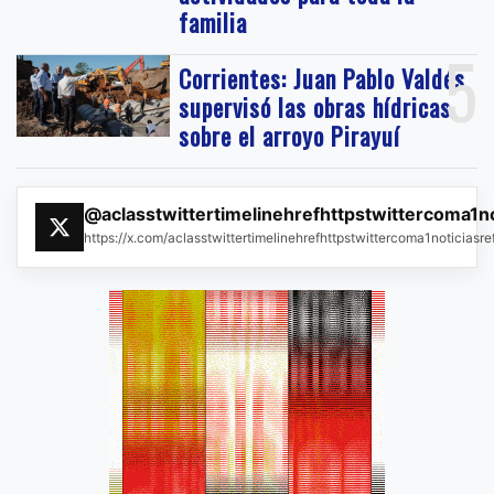
familia
5
Corrientes: Juan Pablo Valdés
supervisó las obras hídricas
sobre el arroyo Pirayuí
@aclasstwittertimelinehrefhttpstwittercoma1n
https://x.com/aclasstwittertimelinehrefhttpstwittercoma1noticias