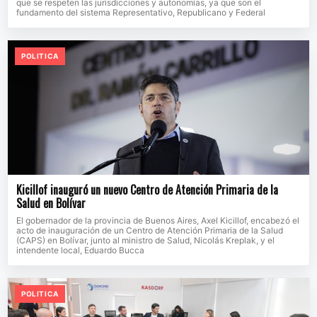
que se respeten las jurisdicciones y autonomías, ya que son el
fundamento del sistema Representativo, Republicano y Federal
POLITICA
Kicillof inauguró un nuevo Centro de Atención Primaria de la
Salud en Bolívar
El gobernador de la provincia de Buenos Aires, Axel Kicillof, encabezó el
acto de inauguración de un Centro de Atención Primaria de la Salud
(CAPS) en Bolívar, junto al ministro de Salud, Nicolás Kreplak, y el
intendente local, Eduardo Bucca
POLITICA