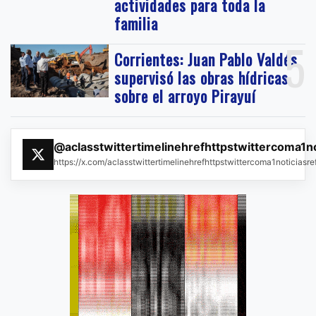
actividades para toda la
familia
5
Corrientes: Juan Pablo Valdés
supervisó las obras hídricas
sobre el arroyo Pirayuí
@aclasstwittertimelinehrefhttpstwittercoma1n
https://x.com/aclasstwittertimelinehrefhttpstwittercoma1noticias