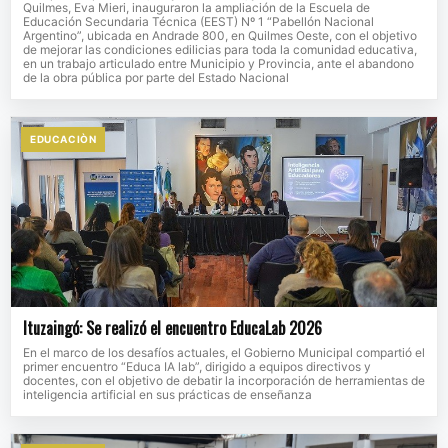
Quilmes, Eva Mieri, inauguraron la ampliación de la Escuela de
Educación Secundaria Técnica (EEST) Nº 1 “Pabellón Nacional
Argentino”, ubicada en Andrade 800, en Quilmes Oeste, con el objetivo
de mejorar las condiciones edilicias para toda la comunidad educativa,
en un trabajo articulado entre Municipio y Provincia, ante el abandono
de la obra pública por parte del Estado Nacional
EDUCACIÒN
Ituzaingó: Se realizó el encuentro EducaLab 2026
En el marco de los desafíos actuales, el Gobierno Municipal compartió el
primer encuentro “Educa IA lab”, dirigido a equipos directivos y
docentes, con el objetivo de debatir la incorporación de herramientas de
inteligencia artificial en sus prácticas de enseñanza