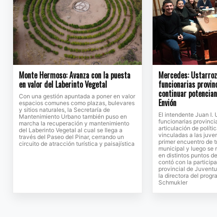
Monte Hermoso: Avanza con la puesta
Mercedes: Ustarroz 
en valor del Laberinto Vegetal
funcionarias provin
continuar potencia
Con una gestión apuntada a poner en valor
Envión
espacios comunes como plazas, bulevares
y sitios naturales, la Secretaría de
El intendente Juan I. 
Mantenimiento Urbano también puso en
funcionarias provinci
marcha la recuperación y mantenimiento
articulación de políti
del Laberinto Vegetal al cual se llega a
vinculadas a las juv
través del Paseo del Pinar, cerrando un
primer encuentro de t
circuito de atracción turística y paisajística
municipal y luego se 
en distintos puntos de
contó con la participa
provincial de Juventu
la directora del prog
Schmukler