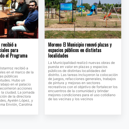
recibió a
Moreno: El Municipio renovó plazas y
ciales para
espacios públicos en distintas
ndo el Programa
localidades
La Municipalidad realizó nuevas obras de
puesta en valor en plazas y espacios
Ustarrroz recibió a
públicos de distintas localidades del
ales en el marco de la
distrito. Las tareas incluyeron la colocación
cas públicas
de juegos, refacciones generales, trabajos
entudes. Hubo un
de pintura y mejoras en sectores
rabajo en el palacio
recreativos con el objetivo de fortalecer los
recorrieron acciones
encuentros de la comunidad y brindar
 la ciudad. La jornada
mejores condiciones para el uso cotidiano
ción de la directora
de las vecinas y los vecinos
des, Ayelén López, y
rama Envión, Carolina