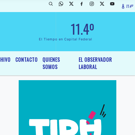
11.4º
arada de InterÃ©s General y Legislativo, por Ordenanza NÂº 6236/19 d
11.4º
El Tiempo en Capital Federal
HIVO
CONTACTO
QUIENES
EL OBSERVADOR
SOMOS
LABORAL