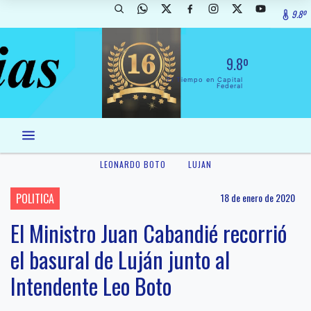
9.8º
9.8º
El Tiempo en Capital
Federal
LEONARDO BOTO
LUJAN
POLITICA
18 de enero de 2020
El Ministro Juan Cabandié recorrió
el basural de Luján junto al
Intendente Leo Boto