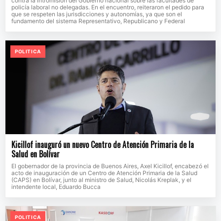
contra la intromisión del Gobierno nacional sobre las facultades de
policía laboral no delegadas. En el encuentro, reiteraron el pedido para
que se respeten las jurisdicciones y autonomías, ya que son el
fundamento del sistema Representativo, Republicano y Federal
POLITICA
Kicillof inauguró un nuevo Centro de Atención Primaria de la
Salud en Bolívar
El gobernador de la provincia de Buenos Aires, Axel Kicillof, encabezó el
acto de inauguración de un Centro de Atención Primaria de la Salud
(CAPS) en Bolívar, junto al ministro de Salud, Nicolás Kreplak, y el
intendente local, Eduardo Bucca
POLITICA