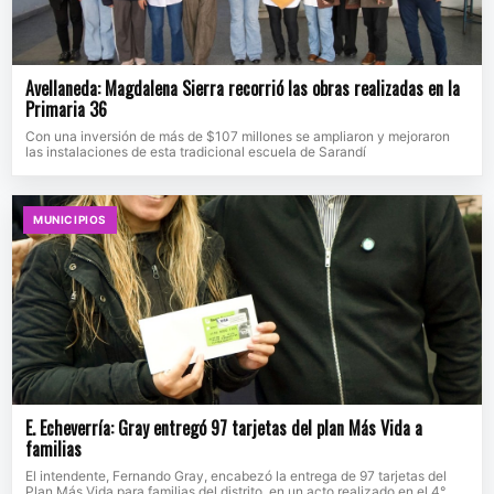
Avellaneda: Magdalena Sierra recorrió las obras realizadas en la
Primaria 36
Con una inversión de más de $107 millones se ampliaron y mejoraron
las instalaciones de esta tradicional escuela de Sarandí
MUNICIPIOS
E. Echeverría: Gray entregó 97 tarjetas del plan Más Vida a
familias
El intendente, Fernando Gray, encabezó la entrega de 97 tarjetas del
Plan Más Vida para familias del distrito, en un acto realizado en el 4°