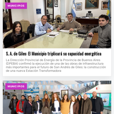
MUNICIPIOS
S. A. de Giles: El Municipio triplicará su capacidad energética
La Dirección Provincial de Energía de la Provincia de Buenos Aires
(DPEBA) confirmó la ejecución de una de las obras de infraestructura
más importantes para el futuro de San Andrés de Giles: la construcción
de una nueva Estación Transformadora
MUNICIPIOS