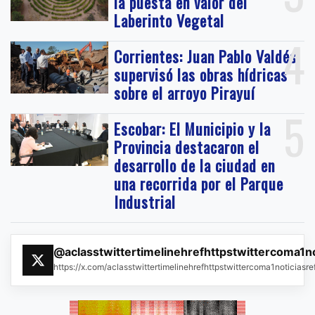
la puesta en valor del
Laberinto Vegetal
4
Corrientes: Juan Pablo Valdés
supervisó las obras hídricas
sobre el arroyo Pirayuí
5
Escobar: El Municipio y la
Provincia destacaron el
desarrollo de la ciudad en
una recorrida por el Parque
Industrial
@aclasstwittertimelinehrefhttpstwittercoma1n
https://x.com/aclasstwittertimelinehrefhttpstwittercoma1noticias