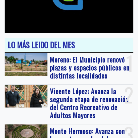
LO MÁS LEIDO DEL MES
1
Moreno: El Municipio renovó
plazas y espacios públicos en
distintas localidades
2
Vicente López: Avanza la
segunda etapa de renovación
del Centro Recreativo de
Adultos Mayores
3
Monte Hermoso: Avanza con