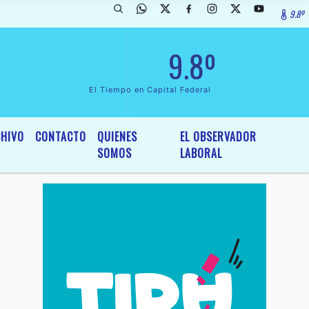
9.8º
da de InterÃ©s General y Legislativo, por Ordenanza NÂº 6236/19 del 
9.8º
El Tiempo en Capital Federal
HIVO
CONTACTO
QUIENES
EL OBSERVADOR
SOMOS
LABORAL