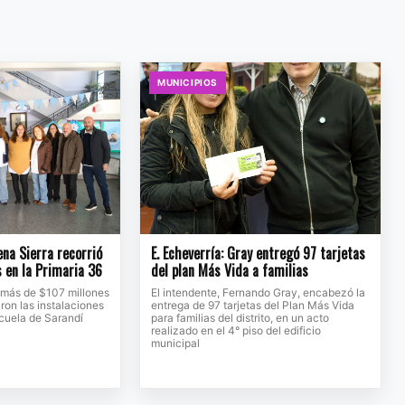
MUNICIPIOS
na Sierra recorrió
E. Echeverría: Gray entregó 97 tarjetas
s en la Primaria 36
del plan Más Vida a familias
 más de $107 millones
El intendente, Fernando Gray, encabezó la
ron las instalaciones
entrega de 97 tarjetas del Plan Más Vida
scuela de Sarandí
para familias del distrito, en un acto
realizado en el 4° piso del edificio
municipal