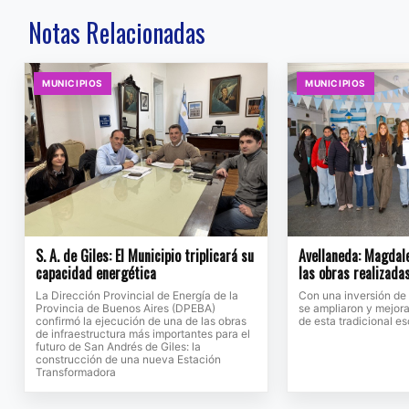
Notas Relacionadas
MUNICIPIOS
MUNICIPIOS
S. A. de Giles: El Municipio triplicará su
Avellaneda: Magdale
capacidad energética
las obras realizada
La Dirección Provincial de Energía de la
Con una inversión de
Provincia de Buenos Aires (DPEBA)
se ampliaron y mejora
confirmó la ejecución de una de las obras
de esta tradicional e
de infraestructura más importantes para el
futuro de San Andrés de Giles: la
construcción de una nueva Estación
Transformadora