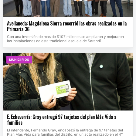
Avellaneda: Magdalena Sierra recorrió las obras realizadas en la
Primaria 36
Con una inversión de más de $107 millones se ampliaron y mejoraron
las instalaciones de esta tradicional escuela de Sarandí
MUNICIPIOS
E. Echeverría: Gray entregó 97 tarjetas del plan Más Vida a
familias
El intendente, Fernando Gray, encabezó la entrega de 97 tarjetas del
Plan Más Vida para familias del distrito, en un acto realizado en el 4°