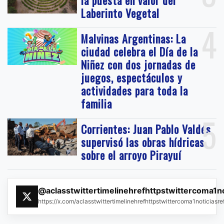
Laberinto Vegetal
4
Malvinas Argentinas: La
ciudad celebra el Día de la
Niñez con dos jornadas de
juegos, espectáculos y
actividades para toda la
familia
5
Corrientes: Juan Pablo Valdés
supervisó las obras hídricas
sobre el arroyo Pirayuí
@aclasstwittertimelinehrefhttpstwittercoma1n
https://x.com/aclasstwittertimelinehrefhttpstwittercoma1noticias