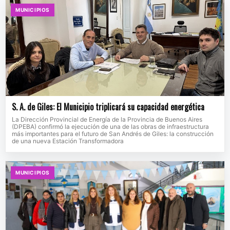
MUNICIPIOS
S. A. de Giles: El Municipio triplicará su capacidad energética
La Dirección Provincial de Energía de la Provincia de Buenos Aires
(DPEBA) confirmó la ejecución de una de las obras de infraestructura
más importantes para el futuro de San Andrés de Giles: la construcción
de una nueva Estación Transformadora
MUNICIPIOS