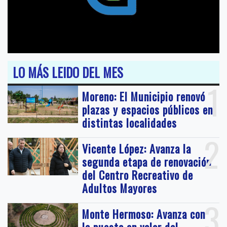
LO MÁS LEIDO DEL MES
1
Moreno: El Municipio renovó
plazas y espacios públicos en
distintas localidades
2
Vicente López: Avanza la
segunda etapa de renovación
del Centro Recreativo de
Adultos Mayores
3
Monte Hermoso: Avanza con
la puesta en valor del