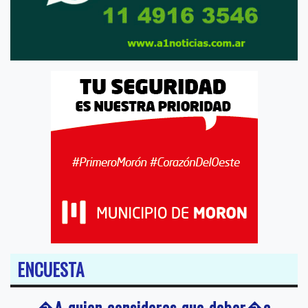
ENCUESTA
�A quien consideras que deber�a