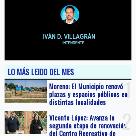
LO MÁS LEIDO DEL MES
1
Moreno: El Municipio renovó
plazas y espacios públicos en
distintas localidades
2
Vicente López: Avanza la
segunda etapa de renovación
del Centro Recreativo de