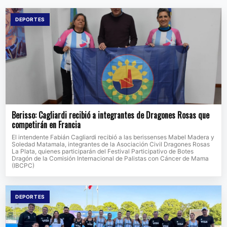
DEPORTES
Berisso: Cagliardi recibió a integrantes de Dragones Rosas que
competirán en Francia
El intendente Fabián Cagliardi recibió a las berissenses Mabel Madera y
Soledad Matamala, integrantes de la Asociación Civil Dragones Rosas
La Plata, quienes participarán del Festival Participativo de Botes
Dragón de la Comisión Internacional de Palistas con Cáncer de Mama
(IBCPC)
DEPORTES