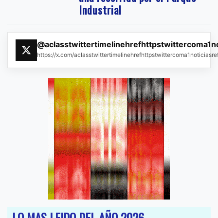
Industrial
@aclasstwittertimelinehrefhttpstwittercoma1n
https://x.com/aclasstwittertimelinehrefhttpstwittercoma1noticias
LO MAS LEIDO DEL AÑO 2026