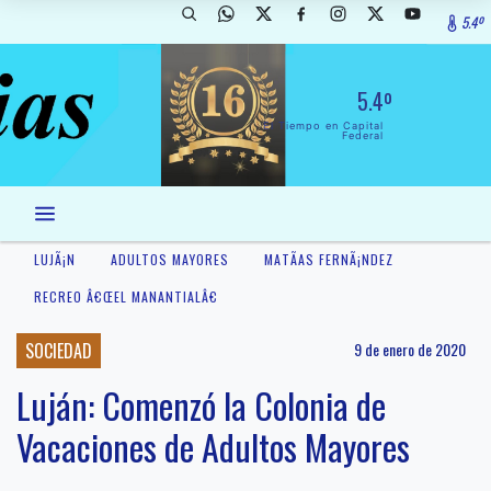
5.4º
5.4º
El Tiempo en Capital
Federal
LUJÃ¡N
ADULTOS MAYORES
MATÃ­AS FERNÃ¡NDEZ
RECREO Â€ŒEL MANANTIALÂ€
SOCIEDAD
9 de enero de 2020
Luján: Comenzó la Colonia de
Vacaciones de Adultos Mayores