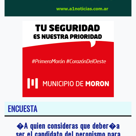
ENCUESTA
�A quien consideras que deber�a
ser el candidato del peronismo para