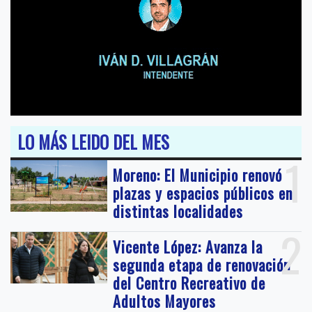
LO MÁS LEIDO DEL MES
1
Moreno: El Municipio renovó
plazas y espacios públicos en
distintas localidades
2
Vicente López: Avanza la
segunda etapa de renovación
del Centro Recreativo de
Adultos Mayores