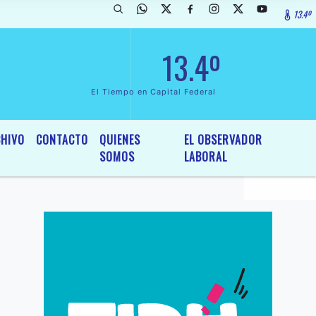
13.4º
rada de InterÃ©s General y Legislativo, por Ordenanza NÂº 6236/19 de
13.4º
El Tiempo en Capital Federal
HIVO
CONTACTO
QUIENES
EL OBSERVADOR
SOMOS
LABORAL