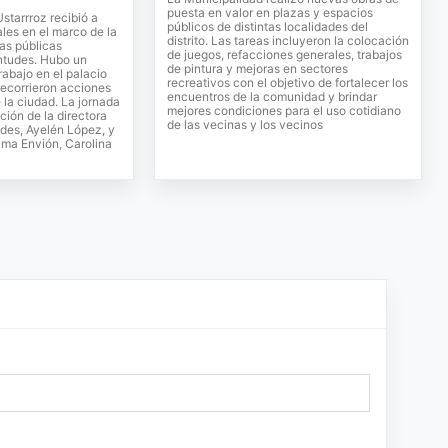
puesta en valor en plazas y espacios
Ustarrroz recibió a
públicos de distintas localidades del
ales en el marco de la
distrito. Las tareas incluyeron la colocación
cas públicas
de juegos, refacciones generales, trabajos
entudes. Hubo un
de pintura y mejoras en sectores
rabajo en el palacio
recreativos con el objetivo de fortalecer los
recorrieron acciones
encuentros de la comunidad y brindar
 la ciudad. La jornada
mejores condiciones para el uso cotidiano
ción de la directora
de las vecinas y los vecinos
des, Ayelén López, y
rama Envión, Carolina