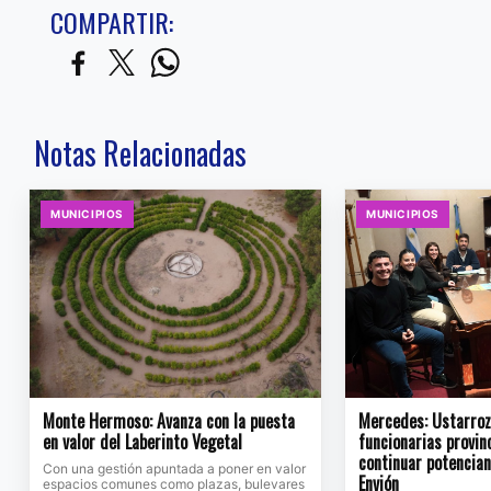
COMPARTIR:
Notas Relacionadas
MUNICIPIOS
MUNICIPIOS
Monte Hermoso: Avanza con la puesta
Mercedes: Ustarroz 
en valor del Laberinto Vegetal
funcionarias provin
continuar potencia
Con una gestión apuntada a poner en valor
Envión
espacios comunes como plazas, bulevares