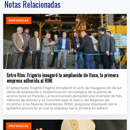
Notas Relacionadas
PROVINCIAS
Entre Ríos: Frigerio inauguró la ampliación de Itasa, la primera
empresa adherida al RINI
El gobernador Rogelio Frigerio encabezó el acto de inauguración de las
obras de ampliación y modernización tecnológica de la planta de
aceros Itasa en Paraná. La reconversión demandó una inversión de tres
millones de dólares y se concretó bajo el marco del Régimen de
Incentivo a las Nuevas Inversiones (RINI), programa impulsado por el
gobierno provincial al cual la empresa fue la primera en adherir
PROVINCIAS