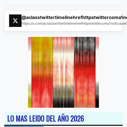
@aclasstwittertimelinehrefhttpstwittercoma1n
https://x.com/aclasstwittertimelinehrefhttpstwittercoma1noticias
LO MAS LEIDO DEL AÑO 2026