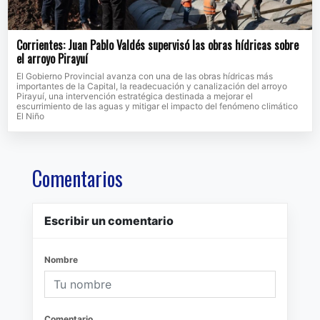
Corrientes: Juan Pablo Valdés supervisó las obras hídricas sobre
el arroyo Pirayuí
El Gobierno Provincial avanza con una de las obras hídricas más
importantes de la Capital, la readecuación y canalización del arroyo
Pirayuí, una intervención estratégica destinada a mejorar el
escurrimiento de las aguas y mitigar el impacto del fenómeno climático
El Niño
Comentarios
Escribir un comentario
Nombre
Comentario