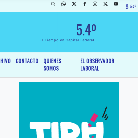
5.4º
larada de InterÃ©s General y Legislativo, por Ordenanza NÂº 6236/19 
5.4º
El Tiempo en Capital Federal
HIVO
CONTACTO
QUIENES
EL OBSERVADOR
SOMOS
LABORAL