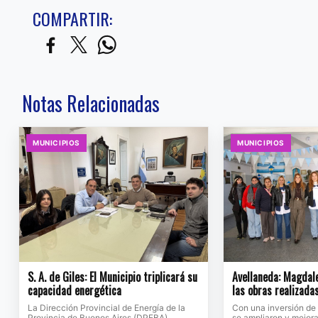
COMPARTIR:
Notas Relacionadas
MUNICIPIOS
MUNICIPIOS
S. A. de Giles: El Municipio triplicará su
Avellaneda: Magdale
capacidad energética
las obras realizada
La Dirección Provincial de Energía de la
Con una inversión de
Provincia de Buenos Aires (DPEBA)
se ampliaron y mejora