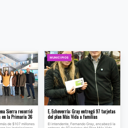
MUNICIPIOS
na Sierra recorrió
E. Echeverría: Gray entregó 97 tarjetas
s en la Primaria 36
del plan Más Vida a familias
 más de $107 millones
El intendente, Fernando Gray, encabezó la
ron las instalaciones
entrega de 97 tarjetas del Plan Más Vida