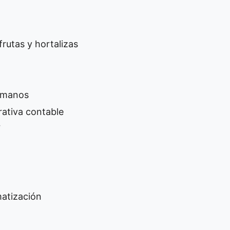
rutas y hortalizas
humanos
rativa contable
7
matización