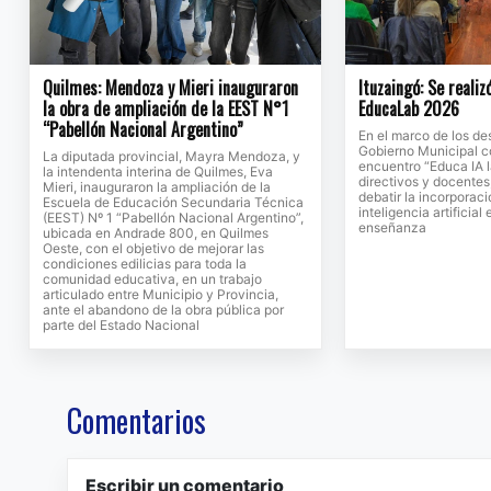
Quilmes: Mendoza y Mieri inauguraron
Ituzaingó: Se realiz
la obra de ampliación de la EEST N°1
EducaLab 2026
“Pabellón Nacional Argentino”
En el marco de los des
Gobierno Municipal c
La diputada provincial, Mayra Mendoza, y
encuentro “Educa IA la
la intendenta interina de Quilmes, Eva
directivos y docentes,
Mieri, inauguraron la ampliación de la
debatir la incorporac
Escuela de Educación Secundaria Técnica
inteligencia artificial
(EEST) Nº 1 “Pabellón Nacional Argentino”,
enseñanza
ubicada en Andrade 800, en Quilmes
Oeste, con el objetivo de mejorar las
condiciones edilicias para toda la
comunidad educativa, en un trabajo
articulado entre Municipio y Provincia,
ante el abandono de la obra pública por
parte del Estado Nacional
Comentarios
Escribir un comentario