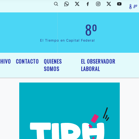
8º
arada de InterÃ©s General y Legislativo, por Ordenanza NÂº 6236/19 d
8º
El Tiempo en Capital Federal
HIVO
CONTACTO
QUIENES
EL OBSERVADOR
SOMOS
LABORAL