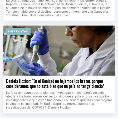
La Dra. Cristina Caamaño -ex fiscal de la Nación- fue entrevistada en
Reporte Semanal sobre la actualidad del Poder Judicial, el lawfare, la
situación de la causa coimas y la posible democratización de la justicia.
También habló sobre el desfinanciamiento universitario y la Campaña
"Cristina Libre". Nota completa en el audio
ENTREVISTAS
Daniela Hozbor: “En el Conicet no bajamos los brazos porque
consideramos que no está bien que un país no tenga ciencia”
La falta de recursos para ciencia, investigación, tecnología no solo
afecta a los trabajadores del sector sino que afecta a todos, ya que los
investigadores lo que están haciendo es buscar respuestas para mejorar
la vida de la sociedad. En Radio Sapukay entrevistamos a la
investigadora del CONICET, Daniela Hozbor