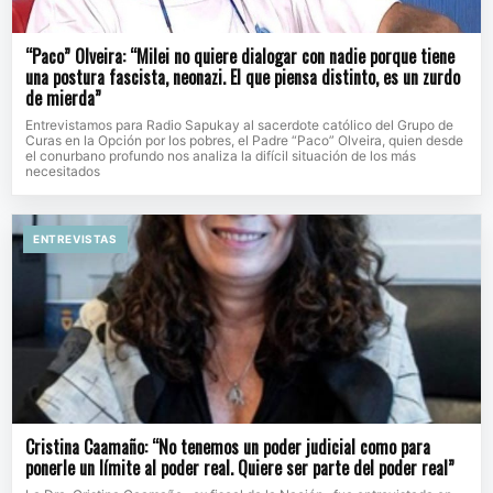
“Paco” Olveira: “Milei no quiere dialogar con nadie porque tiene
una postura fascista, neonazi. El que piensa distinto, es un zurdo
de mierda”
Entrevistamos para Radio Sapukay al sacerdote católico del Grupo de
Curas en la Opción por los pobres, el Padre “Paco” Olveira, quien desde
el conurbano profundo nos analiza la difícil situación de los más
necesitados
ENTREVISTAS
Cristina Caamaño: “No tenemos un poder judicial como para
ponerle un límite al poder real. Quiere ser parte del poder real”