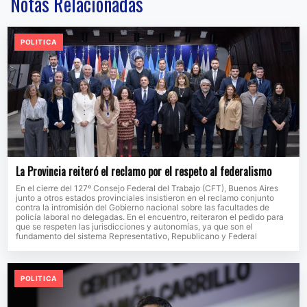
Notas Relacionadas
POLITICA
La Provincia reiteró el reclamo por el respeto al federalismo
En el cierre del 127º Consejo Federal del Trabajo (CFT), Buenos Aires
junto a otros estados provinciales insistieron en el reclamo conjunto
contra la intromisión del Gobierno nacional sobre las facultades de
policía laboral no delegadas. En el encuentro, reiteraron el pedido para
que se respeten las jurisdicciones y autonomías, ya que son el
fundamento del sistema Representativo, Republicano y Federal
POLITICA