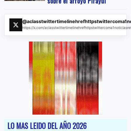
sobre el arroyo Pirayuí
@aclasstwittertimelinehrefhttpstwittercoma1n
https://x.com/aclasstwittertimelinehrefhttpstwittercoma1noticias
LO MAS LEIDO DEL AÑO 2026