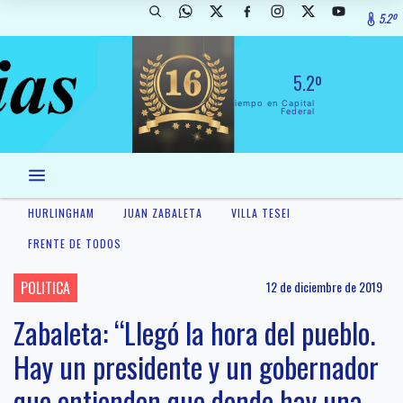
5.2º
5.2º
El Tiempo en Capital
Federal
HURLINGHAM
JUAN ZABALETA
VILLA TESEI
FRENTE DE TODOS
POLITICA
12 de diciembre de 2019
Zabaleta: “Llegó la hora del pueblo.
Hay un presidente y un gobernador
que entienden que donde hay una