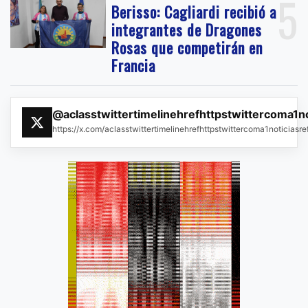
5
Berisso: Cagliardi recibió a
integrantes de Dragones
Rosas que competirán en
Francia
@aclasstwittertimelinehrefhttpstwittercoma1n
https://x.com/aclasstwittertimelinehrefhttpstwittercoma1noticias