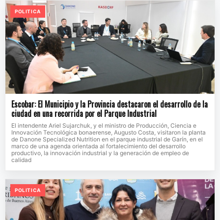
POLITICA
Escobar: El Municipio y la Provincia destacaron el desarrollo de la
ciudad en una recorrida por el Parque Industrial
El intendente Ariel Sujarchuk, y el ministro de Producción, Ciencia e
Innovación Tecnológica bonaerense, Augusto Costa, visitaron la planta
de Danone Specialized Nutrition en el parque industrial de Garín, en el
marco de una agenda orientada al fortalecimiento del desarrollo
productivo, la innovación industrial y la generación de empleo de
calidad
POLITICA