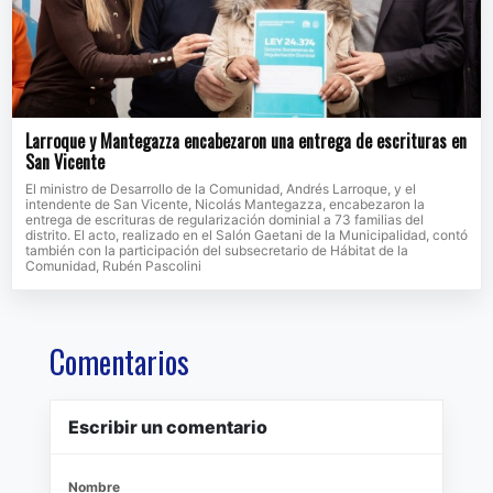
Larroque y Mantegazza encabezaron una entrega de escrituras en
San Vicente
El ministro de Desarrollo de la Comunidad, Andrés Larroque, y el
intendente de San Vicente, Nicolás Mantegazza, encabezaron la
entrega de escrituras de regularización dominial a 73 familias del
distrito. El acto, realizado en el Salón Gaetani de la Municipalidad, contó
también con la participación del subsecretario de Hábitat de la
Comunidad, Rubén Pascolini
Comentarios
Escribir un comentario
Nombre