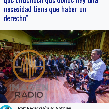
necesidad tiene que haber un
derecho”
Por: RedacciÃ³n A1 Noticias