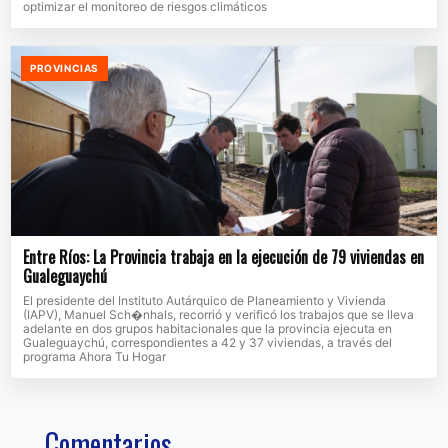
optimizar el monitoreo de riesgos climáticos
PROVINCIAS
Entre Ríos: La Provincia trabaja en la ejecución de 79 viviendas en
Gualeguaychú
El presidente del Instituto Autárquico de Planeamiento y Vivienda
(IAPV), Manuel Sch�nhals, recorrió y verificó los trabajos que se lleva
adelante en dos grupos habitacionales que la provincia ejecuta en
Gualeguaychú, correspondientes a 42 y 37 viviendas, a través del
programa Ahora Tu Hogar
Comentarios