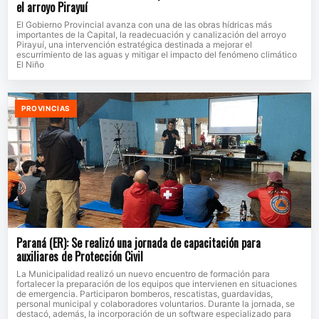
el arroyo Pirayuí
El Gobierno Provincial avanza con una de las obras hídricas más
importantes de la Capital, la readecuación y canalización del arroyo
Pirayuí, una intervención estratégica destinada a mejorar el
escurrimiento de las aguas y mitigar el impacto del fenómeno climático
El Niño
PROVINCIAS
Paraná (ER): Se realizó una jornada de capacitación para
auxiliares de Protección Civil
La Municipalidad realizó un nuevo encuentro de formación para
fortalecer la preparación de los equipos que intervienen en situaciones
de emergencia. Participaron bomberos, rescatistas, guardavidas,
personal municipal y colaboradores voluntarios. Durante la jornada, se
destacó, además, la incorporación de un software especializado para