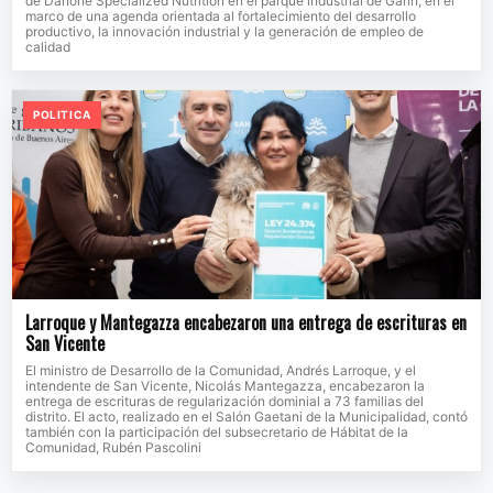
de Danone Specialized Nutrition en el parque industrial de Garín, en el
marco de una agenda orientada al fortalecimiento del desarrollo
productivo, la innovación industrial y la generación de empleo de
calidad
POLITICA
Larroque y Mantegazza encabezaron una entrega de escrituras en
San Vicente
El ministro de Desarrollo de la Comunidad, Andrés Larroque, y el
intendente de San Vicente, Nicolás Mantegazza, encabezaron la
entrega de escrituras de regularización dominial a 73 familias del
distrito. El acto, realizado en el Salón Gaetani de la Municipalidad, contó
también con la participación del subsecretario de Hábitat de la
Comunidad, Rubén Pascolini