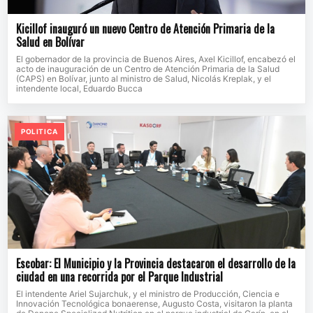
Kicillof inauguró un nuevo Centro de Atención Primaria de la
Salud en Bolívar
El gobernador de la provincia de Buenos Aires, Axel Kicillof, encabezó el
acto de inauguración de un Centro de Atención Primaria de la Salud
(CAPS) en Bolívar, junto al ministro de Salud, Nicolás Kreplak, y el
intendente local, Eduardo Bucca
POLITICA
Escobar: El Municipio y la Provincia destacaron el desarrollo de la
ciudad en una recorrida por el Parque Industrial
El intendente Ariel Sujarchuk, y el ministro de Producción, Ciencia e
Innovación Tecnológica bonaerense, Augusto Costa, visitaron la planta