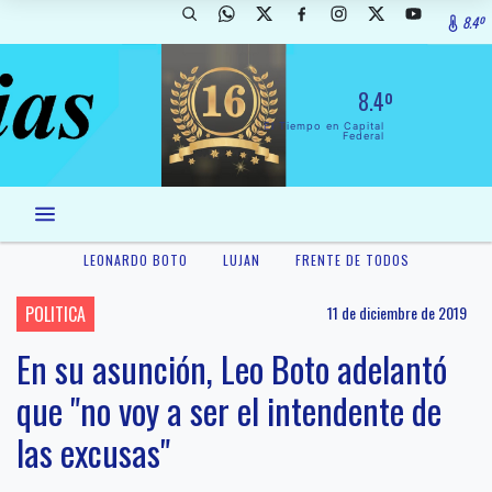
8.4º
8.4º
El Tiempo en Capital
Federal
LEONARDO BOTO
LUJAN
FRENTE DE TODOS
POLITICA
11 de diciembre de 2019
En su asunción, Leo Boto adelantó
que "no voy a ser el intendente de
las excusas"