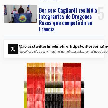
5
Berisso: Cagliardi recibió a
integrantes de Dragones
Rosas que competirán en
Francia
@aclasstwittertimelinehrefhttpstwittercoma1n
https://x.com/aclasstwittertimelinehrefhttpstwittercoma1noticias