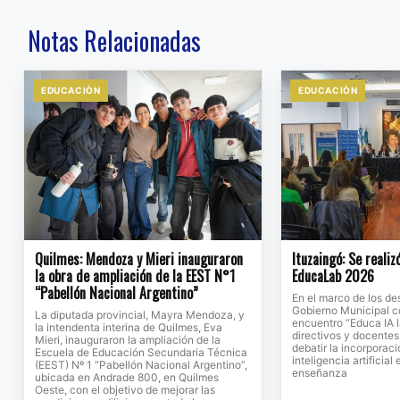
Notas Relacionadas
EDUCACIÒN
EDUCACIÒN
Quilmes: Mendoza y Mieri inauguraron
Ituzaingó: Se realiz
la obra de ampliación de la EEST N°1
EducaLab 2026
“Pabellón Nacional Argentino”
En el marco de los des
Gobierno Municipal c
La diputada provincial, Mayra Mendoza, y
encuentro “Educa IA la
la intendenta interina de Quilmes, Eva
directivos y docentes,
Mieri, inauguraron la ampliación de la
debatir la incorporac
Escuela de Educación Secundaria Técnica
inteligencia artificial
(EEST) Nº 1 “Pabellón Nacional Argentino”,
enseñanza
ubicada en Andrade 800, en Quilmes
Oeste, con el objetivo de mejorar las