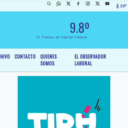
9.8º
ada de InterÃ©s General y Legislativo, por Ordenanza NÂº 6236/19 de
9.8º
El Tiempo en Capital Federal
HIVO
CONTACTO
QUIENES
EL OBSERVADOR
SOMOS
LABORAL