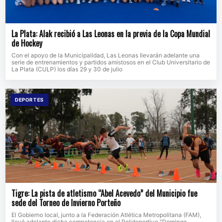
La Plata: Alak recibió a Las Leonas en la previa de la Copa Mundial
de Hockey
Con el apoyo de la Municipalidad, Las Leonas llevarán adelante una
serie de entrenamientos y partidos amistosos en el Club Universitario de
La Plata (CULP) los días 29 y 30 de julio
DEPORTES
Tigre: La pista de atletismo “Abel Acevedo” del Municipio fue
sede del Torneo de Invierno Porteño
El Gobierno local, junto a la Federación Atlética Metropolitana (FAM),
llevó adelante dicha competencia en el Polideportivo "Domingo