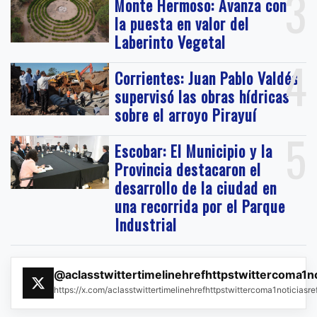
3
Monte Hermoso: Avanza con
la puesta en valor del
Laberinto Vegetal
4
Corrientes: Juan Pablo Valdés
supervisó las obras hídricas
sobre el arroyo Pirayuí
5
Escobar: El Municipio y la
Provincia destacaron el
desarrollo de la ciudad en
una recorrida por el Parque
Industrial
@aclasstwittertimelinehrefhttpstwittercoma1n
https://x.com/aclasstwittertimelinehrefhttpstwittercoma1noticias