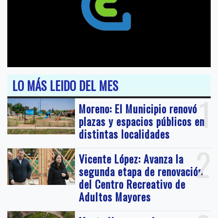
LO MÁS LEIDO DEL MES
1
Moreno: El Municipio renovó
plazas y espacios públicos en
distintas localidades
2
Vicente López: Avanza la
segunda etapa de renovación
del Centro Recreativo de
Adultos Mayores