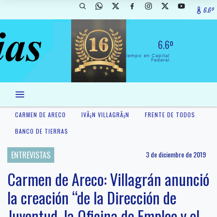
6.6º
6.6º
El Tiempo en Capital
Federal
CARMEN DE ARECO
IVÃ¡N VILLAGRÃ¡N
FRENTE DE TODOS
BANCO DE TIERRAS
ENTREVISTAS
3 de diciembre de 2019
Carmen de Areco: Villagrán anunció
la creación “de la Dirección de
Juventud, la Oficina de Empleo y el