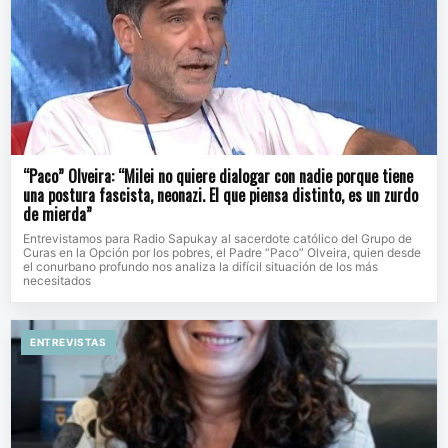
“Paco” Olveira: “Milei no quiere dialogar con nadie porque tiene
una postura fascista, neonazi. El que piensa distinto, es un zurdo
de mierda”
Entrevistamos para Radio Sapukay al sacerdote católico del Grupo de
Curas en la Opción por los pobres, el Padre “Paco” Olveira, quien desde
el conurbano profundo nos analiza la difícil situación de los más
necesitados
ENTREVISTAS