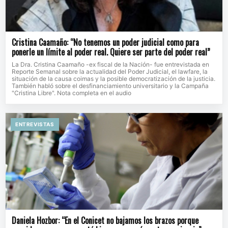
Cristina Caamaño: “No tenemos un poder judicial como para
ponerle un límite al poder real. Quiere ser parte del poder real”
La Dra. Cristina Caamaño -ex fiscal de la Nación- fue entrevistada en
Reporte Semanal sobre la actualidad del Poder Judicial, el lawfare, la
situación de la causa coimas y la posible democratización de la justicia.
También habló sobre el desfinanciamiento universitario y la Campaña
"Cristina Libre". Nota completa en el audio
ENTREVISTAS
Daniela Hozbor: “En el Conicet no bajamos los brazos porque