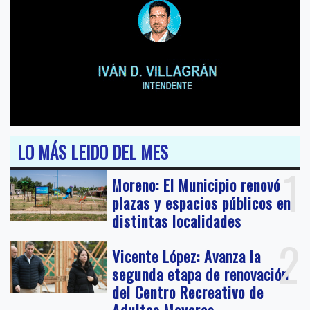
LO MÁS LEIDO DEL MES
1
Moreno: El Municipio renovó
plazas y espacios públicos en
distintas localidades
2
Vicente López: Avanza la
segunda etapa de renovación
del Centro Recreativo de
Adultos Mayores