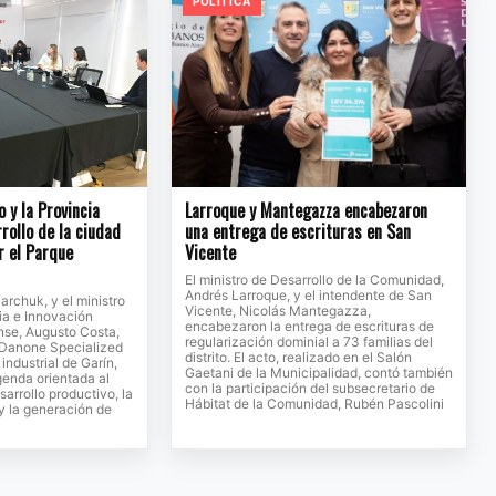
POLITICA
o y la Provincia
Larroque y Mantegazza encabezaron
rollo de la ciudad
una entrega de escrituras en San
r el Parque
Vicente
El ministro de Desarrollo de la Comunidad,
Andrés Larroque, y el intendente de San
jarchuk, y el ministro
Vicente, Nicolás Mantegazza,
ia e Innovación
encabezaron la entrega de escrituras de
se, Augusto Costa,
regularización dominial a 73 familias del
e Danone Specialized
distrito. El acto, realizado en el Salón
 industrial de Garín,
Gaetani de la Municipalidad, contó también
genda orientada al
con la participación del subsecretario de
sarrollo productivo, la
Hábitat de la Comunidad, Rubén Pascolini
 y la generación de