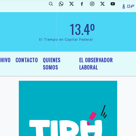
13.4º
arada de InterÃ©s General y Legislativo, por Ordenanza NÂº 6236/19 d
13.4º
El Tiempo en Capital Federal
HIVO
CONTACTO
QUIENES
EL OBSERVADOR
SOMOS
LABORAL