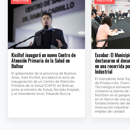
POLITICA
POLITICA
Kicillof inauguró un nuevo Centro de
Escobar: El Municipi
Atención Primaria de la Salud en
destacaron el desar
Bolívar
en una recorrida po
Industrial
El gobernador de la provincia de Buenos
Aires, Axel Kicillof, encabezó el acto de
El intendente Ariel Su
inauguración de un Centro de Atención
de Producción, Cienc
Primaria de la Salud (CAPS) en Bolívar,
Tecnológica bonaeren
junto al ministro de Salud, Nicolás Kreplak,
visitaron la planta d
y el intendente local, Eduardo Bucca
Nutrition en el parque
en el marco de una a
fortalecimiento del de
innovación industrial
empleo de calidad