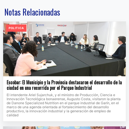
Notas Relacionadas
POLITICA
Escobar: El Municipio y la Provincia destacaron el desarrollo de la
ciudad en una recorrida por el Parque Industrial
El intendente Ariel Sujarchuk, y el ministro de Producción, Ciencia e
Innovación Tecnológica bonaerense, Augusto Costa, visitaron la planta
de Danone Specialized Nutrition en el parque industrial de Garín, en el
marco de una agenda orientada al fortalecimiento del desarrollo
productivo, la innovación industrial y la generación de empleo de
calidad