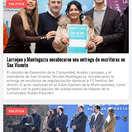
POLITICA
Larroque y Mantegazza encabezaron una entrega de escrituras en
San Vicente
El ministro de Desarrollo de la Comunidad, Andrés Larroque, y el
intendente de San Vicente, Nicolás Mantegazza, encabezaron la
entrega de escrituras de regularización dominial a 73 familias del
distrito. El acto, realizado en el Salón Gaetani de la Municipalidad, contó
también con la participación del subsecretario de Hábitat de la
Comunidad, Rubén Pascolini
POLITICA