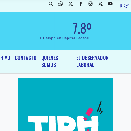
7.8º
rada de InterÃ©s General y Legislativo, por Ordenanza NÂº 6236/19 de
7.8º
El Tiempo en Capital Federal
HIVO
CONTACTO
QUIENES
EL OBSERVADOR
SOMOS
LABORAL