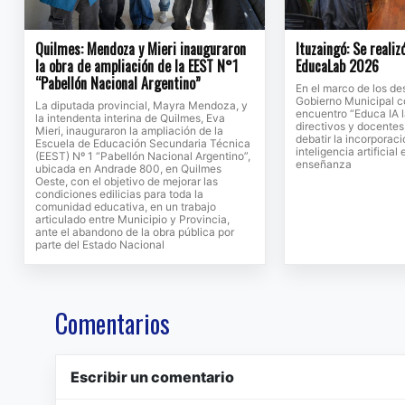
Quilmes: Mendoza y Mieri inauguraron
Ituzaingó: Se realiz
la obra de ampliación de la EEST N°1
EducaLab 2026
“Pabellón Nacional Argentino”
En el marco de los des
Gobierno Municipal c
La diputada provincial, Mayra Mendoza, y
encuentro “Educa IA la
la intendenta interina de Quilmes, Eva
directivos y docentes,
Mieri, inauguraron la ampliación de la
debatir la incorporac
Escuela de Educación Secundaria Técnica
inteligencia artificial
(EEST) Nº 1 “Pabellón Nacional Argentino”,
enseñanza
ubicada en Andrade 800, en Quilmes
Oeste, con el objetivo de mejorar las
condiciones edilicias para toda la
comunidad educativa, en un trabajo
articulado entre Municipio y Provincia,
ante el abandono de la obra pública por
parte del Estado Nacional
Comentarios
Escribir un comentario