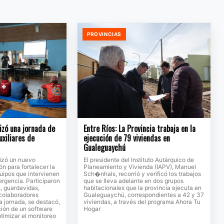
PROVINCIAS
lizó una jornada de
Entre Ríos: La Provincia trabaja en la
uxiliares de
ejecución de 79 viviendas en
Gualeguaychú
lizó un nuevo
El presidente del Instituto Autárquico de
n para fortalecer la
Planeamiento y Vivienda (IAPV), Manuel
uipos que intervienen
Sch�nhals, recorrió y verificó los trabajos
rgencia. Participaron
que se lleva adelante en dos grupos
, guardavidas,
habitacionales que la provincia ejecuta en
 colaboradores
Gualeguaychú, correspondientes a 42 y 37
a jornada, se destacó,
viviendas, a través del programa Ahora Tu
ción de un software
Hogar
timizar el monitoreo