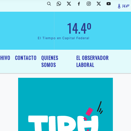
14.4º
arada de InterÃ©s General y Legislativo, por Ordenanza NÂº 6236/19 d
14.4º
El Tiempo en Capital Federal
HIVO
CONTACTO
QUIENES
EL OBSERVADOR
SOMOS
LABORAL