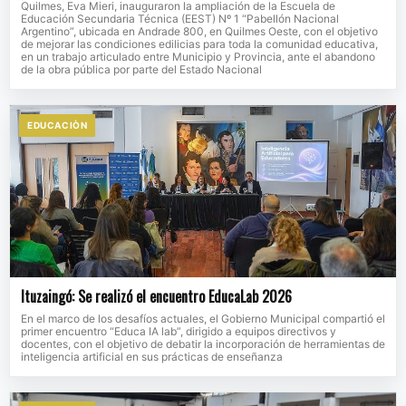
Quilmes, Eva Mieri, inauguraron la ampliación de la Escuela de
Educación Secundaria Técnica (EEST) Nº 1 “Pabellón Nacional
Argentino”, ubicada en Andrade 800, en Quilmes Oeste, con el objetivo
de mejorar las condiciones edilicias para toda la comunidad educativa,
en un trabajo articulado entre Municipio y Provincia, ante el abandono
de la obra pública por parte del Estado Nacional
EDUCACIÒN
Ituzaingó: Se realizó el encuentro EducaLab 2026
En el marco de los desafíos actuales, el Gobierno Municipal compartió el
primer encuentro “Educa IA lab”, dirigido a equipos directivos y
docentes, con el objetivo de debatir la incorporación de herramientas de
inteligencia artificial en sus prácticas de enseñanza