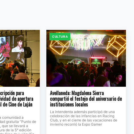
CULTURA
scripción para
Avellaneda: Magdalena Sierra
tividad de apertura
compartió el festejo del aniversario de
l de Cine de Luján
instituciones locales
La intendenta además participó de una
celebración de las infancias en Racing
 la comunidad a
Club, y en el cierre de las vacaciones de
idad gratuita “Punto de
invierno recorrió la Expo Gamer
, que se llevará a
ura de la 5° edición