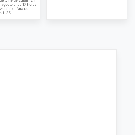
 de Cine de Luján “En
 agosto a las 17 horas
 Municipal Ana de
n 1135)