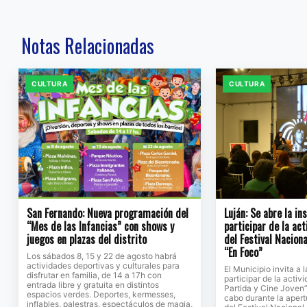
Notas Relacionadas
CULTURA
CULTURA
San Fernando: Nueva programación del
Luján: Se abre la in
“Mes de las Infancias” con shows y
participar de la ac
juegos en plazas del distrito
del Festival Naciona
“En Foco”
Los sábados 8, 15 y 22 de agosto habrá
actividades deportivas y culturales para
El Municipio invita a
disfrutar en familia, de 14 a 17h con
participar de la activ
entrada libre y gratuita en distintos
Partida y Cine Joven”
espacios verdes. Deportes, kermesses,
cabo durante la apert
inflables, palestras, espectáculos de magia,