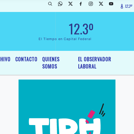
12.3º
arada de InterÃ©s General y Legislativo, por Ordenanza NÂº 6236/19 
12.3º
El Tiempo en Capital Federal
HIVO
CONTACTO
QUIENES
EL OBSERVADOR
SOMOS
LABORAL