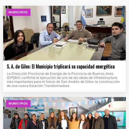
MUNICIPIOS
S. A. de Giles: El Municipio triplicará su capacidad energética
La Dirección Provincial de Energía de la Provincia de Buenos Aires
(DPEBA) confirmó la ejecución de una de las obras de infraestructura
más importantes para el futuro de San Andrés de Giles: la construcción
de una nueva Estación Transformadora
MUNICIPIOS