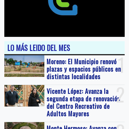
LO MÁS LEIDO DEL MES
1
Moreno: El Municipio renovó
plazas y espacios públicos en
distintas localidades
2
Vicente López: Avanza la
segunda etapa de renovación
del Centro Recreativo de
Adultos Mayores
Monte Hermoso: Avanza con