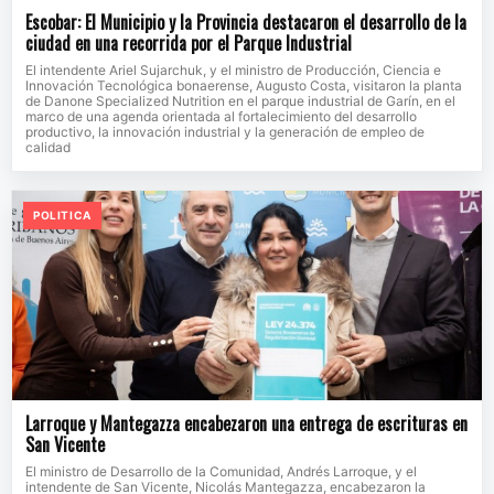
Escobar: El Municipio y la Provincia destacaron el desarrollo de la
ciudad en una recorrida por el Parque Industrial
El intendente Ariel Sujarchuk, y el ministro de Producción, Ciencia e
Innovación Tecnológica bonaerense, Augusto Costa, visitaron la planta
de Danone Specialized Nutrition en el parque industrial de Garín, en el
marco de una agenda orientada al fortalecimiento del desarrollo
productivo, la innovación industrial y la generación de empleo de
calidad
POLITICA
Larroque y Mantegazza encabezaron una entrega de escrituras en
San Vicente
El ministro de Desarrollo de la Comunidad, Andrés Larroque, y el
intendente de San Vicente, Nicolás Mantegazza, encabezaron la