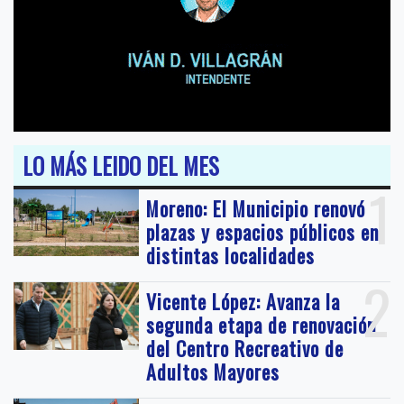
LO MÁS LEIDO DEL MES
1
Moreno: El Municipio renovó
plazas y espacios públicos en
distintas localidades
2
Vicente López: Avanza la
segunda etapa de renovación
del Centro Recreativo de
Adultos Mayores