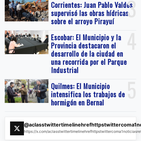
3
Corrientes: Juan Pablo Valdés
supervisó las obras hídricas
sobre el arroyo Pirayuí
4
Escobar: El Municipio y la
Provincia destacaron el
desarrollo de la ciudad en
una recorrida por el Parque
Industrial
5
Quilmes: El Municipio
intensifica los trabajos de
hormigón en Bernal
@aclasstwittertimelinehrefhttpstwittercoma1n
https://x.com/aclasstwittertimelinehrefhttpstwittercoma1noticias